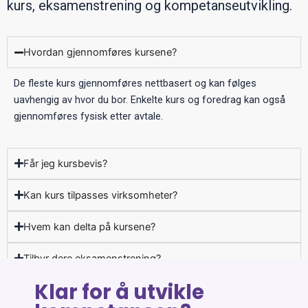
kurs, eksamenstrening og kompetanseutvikling.
Hvordan gjennomføres kursene?
De fleste kurs gjennomføres nettbasert og kan følges
uavhengig av hvor du bor. Enkelte kurs og foredrag kan også
gjennomføres fysisk etter avtale.
Får jeg kursbevis?
Kan kurs tilpasses virksomheter?
Hvem kan delta på kursene?
Tilbyr dere eksamenstrening?
Klar for å utvikle
Hvordan kontakter jeg dere?