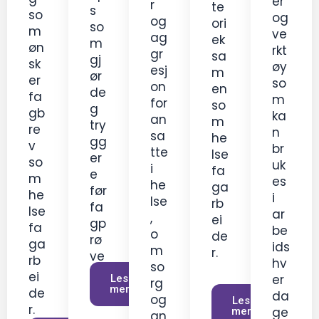
er
r
te
s
so
og
og
ori
so
m
ve
ag
ek
m
øn
rkt
gr
sa
gj
sk
øy
esj
m
ør
er
so
on
en
de
fa
m
for
so
g
gb
ka
an
m
try
re
n
sa
he
gg
v
br
tte
lse
er
so
uk
i
fa
e
m
es
he
ga
før
he
i
lse
rb
fa
lse
ar
,
ei
gp
fa
be
o
de
rø
ga
ids
m
r.
ve
rb
hv
so
n.
ei
er
Les
rg
mer
de
da
og
Les
r.
ge
mer
an