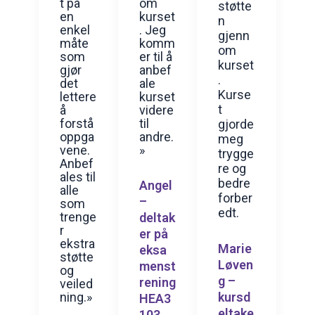
t på
om
støtte
en
kurset
n
enkel
. Jeg
gjenn
måte
komm
om
som
er til å
kurset
gjør
anbef
.
det
ale
Kurse
lettere
kurset
t
å
videre
forstå
til
gjorde
oppga
andre.
meg
vene.
»
trygge
Anbef
re og
ales til
bedre
Angel
alle
forber
–
som
edt.
trenge
deltak
r
er på
ekstra
Marie
eksa
støtte
Løven
menst
og
g –
rening
veiled
kursd
ning.»
HEA3
eltake
103