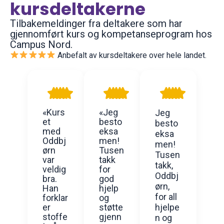
kursdeltakerne
Tilbakemeldinger fra deltakere som har
gjennomført kurs og kompetanseprogram hos
Campus Nord.
Anbefalt av kursdeltakere over hele landet.
«Kurs
«Jeg
Jeg
et
besto
besto
med
eksa
eksa
Oddbj
men!
men!
ørn
Tusen
Tusen
var
takk
takk,
veldig
for
Oddbj
bra.
god
ørn,
Han
hjelp
for all
forklar
og
er
støtte
hjelpe
stoffe
gjenn
n og