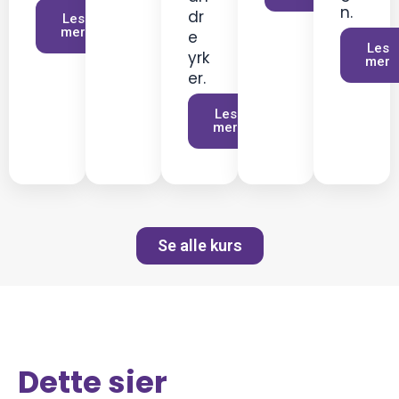
n.
dr
Les
mer
e
Les
yrk
mer
er.
Les
mer
Se alle kurs
Dette sier